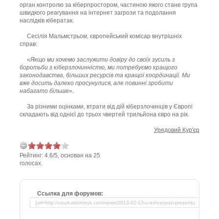
орган контролю за кіберпростором, частиною якого стане група
швидкого реагування на інтернет загрози та подолання
наслідків кібератак.
Сесілія Мальмстрьом, європейський комісар внутрішніх
справ:
«
Якщо ми хочемо заслужити довіру до своїх зусиль з
боротьби з кіберзлочинністю, ми потребуємо кращого
законодавства, більших ресурсів та кращої координації. Ми
вже досить далеко просунулися, але повинні зробити
набагато більше
».
За різними оцінками, втрати від дій кіберзлочинців у Європі
складають від однієї до трьох чвертей трильйона євро на рік.
Урядовий Кур'єр
Рейтинг:
4.6
/
5
, основан на
25
голосах.
Ссылка для форумов: