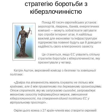
стратегію боротьби з
кіберзлочинністю
Понад 40 тисяч європейських установ:
аеропортів, лікарень, банків, енергетичних
компанії — можуть зобов’язати звітувати
про спроби інтернет атак. А найбільш
важливі для економіки та інфраструктури
підприємства повинні будуть ще й доводити
надійність свого електронного захисту.
Це станеться, якщо ЄС ухвалить спільну
стратегію боротьби з кіберзлочинністю, яку
презентували у четвер.
Катрін Аштон, верховний комісар з безпеки та зовнішньої
політики:
«
Довіра та впевненість мають існувати не тільки між
країнами, але й між приватними та державними організаціями.
Отож стратегія, яку ми запускаємо сьогодні, запроваджує
механізми захисту інформаційних мереж, зменшення
кіберзлочинності, та створення єдиної політики ЄС у
віртуальному просторі
».
Окрім цього кожна з 27 країн-членів має створити окремий