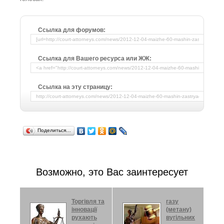
Ссылка для форумов:
Ссылка для Вашего ресурса или ЖЖ:
Ссылка на эту страницу:
Поделиться…
Возможно, это Вас заинтересует
Торгівля та
газу
інновації
(метану)
рухають
вугільних