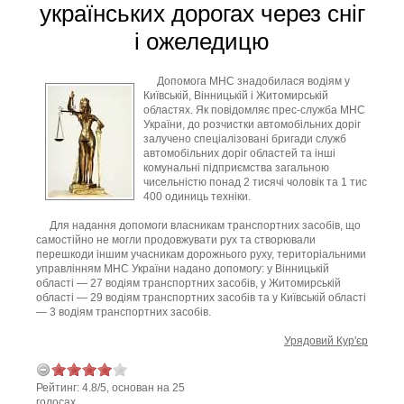
українських дорогах через сніг
і ожеледицю
Допомога МНС знадобилася водіям у
Київській, Вінницькій і Житомирській
областях. Як повідомляє прес-служба МНС
України, до розчистки автомобільних доріг
залучено спеціалізовані бригади служб
автомобільних доріг областей та інші
комунальні підприємства загальною
чисельністю понад 2 тисячі чоловік та 1 тис
400 одиниць техніки.
Для надання допомоги власникам транспортних засобів, що
самостійно не могли продовжувати рух та створювали
перешкоди іншим учасникам дорожнього руху, територіальними
управлінням МНС України надано допомогу: у Вінницькій
області — 27 водіям транспортних засобів, у Житомирській
області — 29 водіям транспортних засобів та у Київській області
— 3 водіям транспортних засобів.
Урядовий Кур'єр
Рейтинг:
4.8
/
5
, основан на
25
голосах.