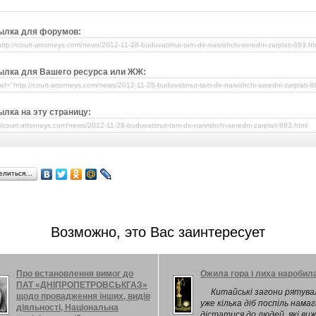
ылка для форумов:
ылка для Вашего ресурса или ЖЖ:
лка на эту страницу:
елиться…
Возможно, это Вас заинтересует
Про встановлення вимог до
Ожила гора і лиха наробил
ПАТ «ДНІПРОПЕТРОВСЬКГАЗ»
Китайські загони рятува
щодо провадження інших, видів
уже кілька діб поспіль нам
діяльності, Національна
дістатися до людей, які ви