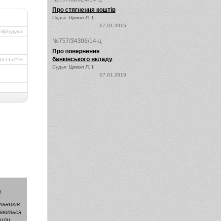
Про стягнення коштів
Судья:
Цокол Л. І.
07.01.2015
№757/34306/14-ц
Про повернення
банківського вкладу
Судья:
Цокол Л. І.
07.01.2015
а
льників
агаються
жили