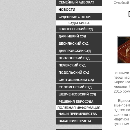
СЕМЕЙНЫЙ АДВОКАТ
Судебный 
НОВОСТИ
СУДЕБНЫЕ СТАТЬИ
СУДЫ КИЕВА
ГОЛОСЕЕВСКИЙ СУД
ДАРНИЦКИЙ СУД
ДЕСНЯНСКИЙ СУД
ДНЕПРОВСКИЙ СУД
ОБОЛОНСКИЙ СУД
ПЕЧЕРСКИЙ СУД
ПОДОЛЬСКИЙ СУД
високими 
перші міс
СВЯТОШИНСКИЙ СУД
Борис Кол
житло
».
СОЛОМЕНСКИЙ СУД
2015 року
ШЕВЧЕНКОВСКИЙ СУД
Віднос
РЕШЕНИЯ ЕВРОСУДА
віце-прем
ПОЛЕЗНАЯ ИНФОРМАЦИЯ
від техно
НАШИ ПРЕИМУЩЕСТВА
єдиними п
квартири 
ВАКАНСИИ ЮРИСТА
кухонним 