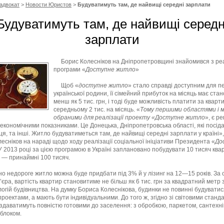
адвокат
>
Новости Юристов
>
Будуватимуть там, де найвищі середні зарплати
Будуватимуть там, де найвищі середн
зарплати
Борис Колесніков на Дніпропетровщині знайомився з ре
програми «
Доступне житло
»
Щоб «
доступне житло
» стало справді доступним для пе
української родини, її сімейний прибуток на місяць має ста
менш як 5 тис. грн, і тоді буде можливість платити за кварт
середньому 2 тис. на місяць. «
Тому першими областями і м
обраними для реалізації проекту «Доступне житло
», є ре
економічними показниками. Це Донецька, Дніпропетровська області, які посід
ця, та інші. Житло будуватиметься там, де найвищі середні зарплати у країні»
есніков на нараді щодо ходу реалізації соціальної ініціативи Президента «
До
 У 2013 році за цією програмою в Україні заплановано побудувати 10 тисяч квар
 — принаймні 100 тисяч.
но недороге житло можна буде придбати під 3% й у лізинг на 12—15 років. За
’єра, вартість квартир становитиме не більш як 6 тис. грн за квадратний метр
логій будівництва. На думку Бориса Колеснікова, будинки не повинні будуватис
роектами, а мають бути індивідуальними. До того ж, згідно зі світовими станд
здаватимуть повністю готовими до заселення: з обробкою, паркетом, сантехні
блоком.