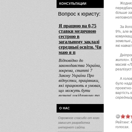
Жодних
КОНСУЛЬТАЦИИ
передбача
більше за
Вопрос к юристу:
неповнол
За йог
9%, але в
комунікац
земельні 
які навча
Дніпро
житло
».
масиві «
Л
реалізуєт
А голо
було нада
проектно-
вартість 
середньо
О НАС
Огромное спасибо от кого
Рейтинг:
зависит разработка
голосах.
интернет сайта.