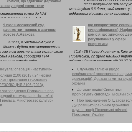
комісія, що здійснює державне
після потужного землетрус
ання у сфері енергетики
магнітудою 6,6 бала, який стався у
встановлення вимог до ПАТ
віддалених гірських селах провінції ..
ОПЕТРОВСЬКГАЗ» щодо
ення інших, крім ліцензованих, видів
9 июля московский суд
що використовує сонячн
сті Відповідно до Закону України
рассмотрит вопрос о заочном
випромінювання), Націо
иродні монополії» ( 1682-14 ), Указу
аресте А.Авакова
комісія, що здійснює де
нта України від 23.11.2011 № 1059 (
регулювання у сфері
11 ) «Про Національну комісію, що
9 июля, в Басманном суде г.
енергетики
є державне регулювання у сфері
Москвы будет рассматриваться
ики», Ліцензійних умов
о заочном аресте главы украинского
ТОВ «3В Пауер Україна» м. Київ, в
ення господарської діяльності з
сена Авакова, сообщили РИА
Рибальська, 22 Щодо надання інформ
лу природного, нафтового газу і
 в пресс-службе суда.
зв’язку з Вашим запитом від 20.07.2
етану) вугільних родовищ( z0029-10
щодо надання роз’яснень в частині
есуела: операція «наступник»
Службова записка (щодо
ерджених постановою НКРЕ від
встановлення «зеленого» тарифу 
особливостей заповнення граф ми
010 № 12, Порядку встановлення
об’єкту електроенергетики, що
олюція 2106 (2013), 24 червня
декларацій), Державна митна служ
о ліцензіатів з розподілу
використовує сонячне випромінюван
оку, Організація Об'єднаних
України
ого і нафтового газу( z1076-06 ), з
Національна комісія, що здійснює д
РЕЗОЛЮЦИЯ 2106 (2013),
ортування природного і нафтового
регулювання у сфері енергетики,
До уваги водіїв! Синоптики
о затвердження Положення про
гістральними трубопроводами, з
повідомляє.
прогнозують снігопади, місцями си
одний конкурс піаністів пам'яті
ортування нафти та
Гілельса, Міністерство культури
Про призначення О. Шатова го
родуктів магістральними
ни
Дубровицької районної державної
оводами, з передачі електричної
адміністрації Рівненської області,
 магістральними та міждержавними
Президент України
чними мережами, з передачі
чної енергії місцевими (локальними)
ичними мережами щодо
ення інших, крім ліцензованих, видів