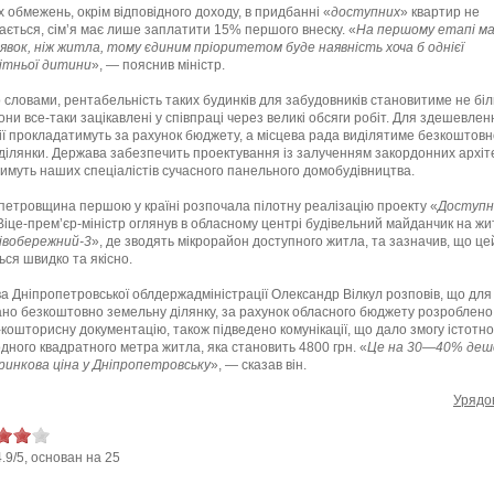
 обмежень, окрім відповідного доходу, в придбанні «
доступних
» квартир не
ється, сім’я має лише заплатити 15% першого внеску. «
На першому етапі м
явок, ніж житла, тому єдиним пріоритетом буде наявність хоча б однієї
ітньої дитини
», — пояснив міністр.
о словами, рентабельність таких будинків для забудовників становитиме не б
они все-таки зацікавлені у співпраці через великі обсяги робіт. Для здешевле
ії прокладатимуть за рахунок бюджету, а місцева рада виділятиме безкоштовн
ділянки. Держава забезпечить проектування із залученням закордонних архіте
тимуть наших спеціалістів сучасного панельного домобудівництва.
петровщина першою у країні розпочала пілотну реалізацію проекту «
Доступн
 Віце-прем’єр-міністр оглянув в обласному центрі будівельний майданчик на ж
івобережний-3
», де зводять мікрорайон доступного житла, та зазначив, що це
ься швидко та якісно.
ва Дніпропетровської облдержадміністрації Олександр Вілкул розповів, що для
но безкоштовно земельну ділянку, за рахунок обласного бюджету розроблено
кошторисну документацію, також підведено комунікації, що дало змогу істотн
одного квадратного метра житла, яка становить 4800 грн. «
Це на 30—40% деше
ринкова ціна у Дніпропетровську
», — сказав він.
Урядо
4.9
/
5
, основан на
25