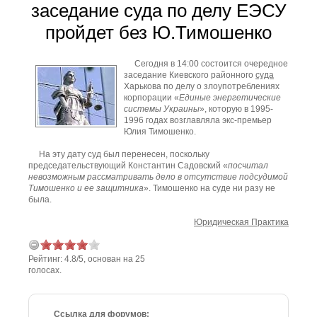
заседание суда по делу ЕЭСУ
пройдет без Ю.Тимошенко
Сегодня в 14:00 состоится очередное
заседание Киевского районного
суда
Харькова по делу о злоупотреблениях
корпорации «
Единые энергетические
системы Украины
», которую в 1995-
1996 годах возглавляла экс-премьер
Юлия Тимошенко.
На эту дату суд был перенесен, поскольку
председательствующий Константин Садовский «
посчитал
невозможным рассматривать дело в отсутствие подсудимой
Тимошенко и ее защитника
». Тимошенко на суде ни разу не
была.
Юридическая Практика
Рейтинг:
4.8
/
5
, основан на
25
голосах.
Ссылка для форумов: