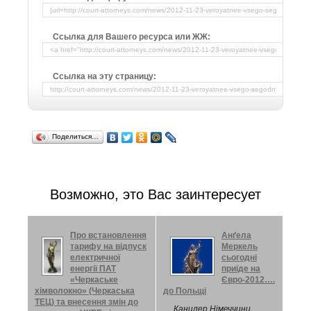
Ссылка для Вашего ресурса или ЖЖ:
Ссылка на эту страницу:
Поделиться…
Возможно, это Вас заинтересует
Про встановлення
Анґела
тарифу на відпуск
Меркель
електричної
сьогодні
енергії ПАТ
приїде на
«Черкаське
Євро-2012….
хімволокно» (Черкаська
до Польщі
ТЕЦ) та внесення змін до
Канцлер Німеччини