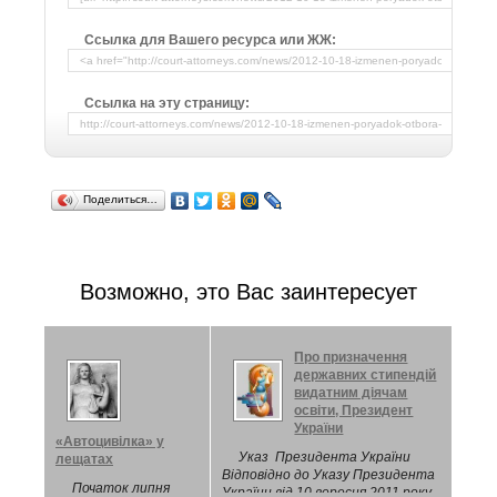
Ссылка для Вашего ресурса или ЖЖ:
Ссылка на эту страницу:
Поделиться…
Возможно, это Вас заинтересует
Про призначення
державних стипендій
видатним діячам
освіти, Президент
України
«Автоцивілка» у
Указ Президента України
лещатах
Відповідно до Указу Президента
Початок липня
України від 10 вересня 2011 року