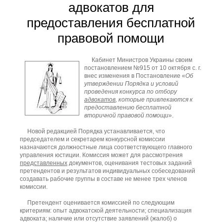
адвокатов для
предоставления бесплатной
правовой помощи
Кабинет Министров Украины своим
постановлением №915 от 10 октября с. г.
внес изменения в Постановление «
Об
утверждении Порядка и условий
проведения конкурса по отбору
адвокатов
, которые привлекаются к
предоставлению бесплатной
вторичной правовой помощи
».
Новой редакцией Порядка устанавливается, что
председателем и секретарем конкурсной комиссии
назначаются должностные лица соответствующего главного
управления юстиции. Комиссия может для рассмотрения
представленных
документов, оценивания тестовых заданий
претендентов и результатов индивидуальных собеседований
создавать рабочие группы в составе не менее трех членов
комиссии.
Претендент оценивается комиссией по следующим
критериям: опыт адвокатской деятельности; специализация
адвоката; наличие или отсутствие заявлений (жалоб) о