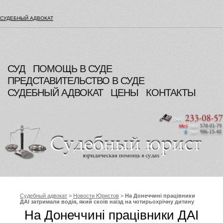
СУДЕБНЫЙ АДВОКАТ
СУД
ПОМОЩЬ В СУДЕ
ПРЕДСТАВИТЕЛЬСТВО В СУДЕ
СУДЕБНЫЙ АДВОКАТ
ЦЕНЫ
КОНТАКТЫ
Судебный адвокат
>
Новости Юристов
>
На Донеччині працівники
ДАІ затримали водія, який скоїв наїзд на чотирьохрічну дитину
На Донеччині працівники ДАІ