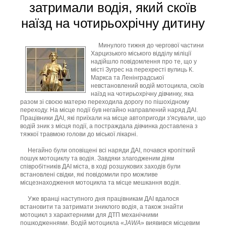
затримали водія, який скоїв
наїзд на чотирьохрічну дитину
Минулого тижня до чергової частини
Харцизького міського відділу міліції
надійшло повідомлення про те, що у
місті Зугрес на перехресті вулиць К.
Маркса та Ленінградської
невстановлений водій мотоцикла, скоїв
наїзд на чотирьохрічну дівчинку, яка
разом зі своєю матерю переходила дорогу по пішохідному
переходу. На місце події був негайно направлений наряд ДАІ.
Працівники ДАІ, які приїхали на місце автопригоди з'ясували, що
водій зник з місця події, а постраждала дівчинка доставлена з
тяжкої травмою голови до міської лікарні.
Негайно були оповіщені всі наряди ДАІ, почався кропіткий
пошук мотоциклу та водія. Завдяки злагодженим діям
співробітників ДАІ міста, в ході розшукових заходів були
встановлені свідки, які повідомили про можливе
місцезнаходження мотоцикла та місце мешкання водія.
Уже вранці наступного дня працівникам ДАІ вдалося
встановити та затримати зниклого водія, а також знайти
мотоцикл з характерними для ДТП механічними
пошкодженнями. Водій мотоцикла «
JAWA
» виявився місцевим