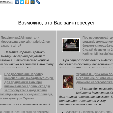
елиться…
Возможно, это Вас заинтересует
Працівники ДАІ привітали
Про перерозподіл д
кіровоградських дітлахів із Днем
видатків державног
захисту дітей
бюджету, передбач
Службі безпеки на 2
Навчання дорожній грамоті
Кабінет Міністрів Ук
змалку дає гарний результат.
своєне в дитинстві стає нормою
Про перерозподіл деяких видаткі
ки людини на все життя. Саме тому
державного бюджету, передбачених
ктична робота ДАІ з
безпеки на 2013 рік 1. Відповідно до
дшими учасниками дорожнього ...
частини восьмої статті 23 Бюдже
Про доповнення Переліку
Украина и Шри-Ланка п
кодексу України( 2456-17 ) здійснит
національних закладів культури,
Соглашение об избежан
межах загального обсягу бюджетни
для працівників яких при
двойного налогообложе
призначень, передбачених Службі б
визначенні посадових окладів
на 2013 рік у загальному фонді дер
18 сентября на засед
застосовується додатковий
бюджету( 5515-17 ), перерозподіл в
Кабинета Министров У
єнт підвищення посадових окладів,
шляхом:
был принят проект распоряжения 
рство культури України
подписании Соглашения между
єстровано в Міністерстві юстиції
правительством Украины и
 13 грудня 2012 р. за № 2065/22377
правительством Демократической
инення внесення змін до системи
Адвокаты и юристы обратились 