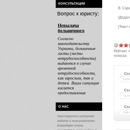
КОНСУЛЬТАЦИИ
В. Сар
Вопрос к юристу:
{Додат
{Текст
Рейтинг:
голосах.
Сс
Сс
О НАС
Ссы
Чувствуется истинная
забота о пользователях.
Благодаря столь