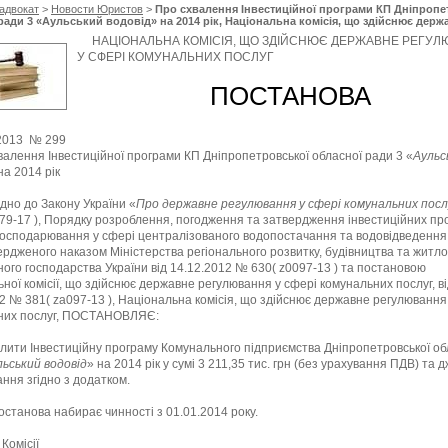
адвокат
>
Новости Юристов
>
Про схвалення Інвестиційної програми КП Дніпропе
ради 3 «Аульський водовід» на 2014 рік, Національна комісія, що здійснює держ
ня у сфері комунальних послуг
НАЦІОНАЛЬНА КОМІСІЯ, ЩО ЗДІЙСНЮЄ ДЕРЖАВНЕ РЕГУ
У СФЕРІ КОМУНАЛЬНИХ ПОСЛУГ
ПОСТАНОВА
.2013 № 299
валення Інвестиційної програми КП Дніпропетровської обласної ради 3 «
Аульс
на 2014 рік
ідно до Закону України «
Про державне регулювання у сфері комунальних посл
479-17 ), Порядку розроблення, погодження та затвердження інвестиційних пр
 господарювання у сфері централізованого водопостачання та водовідведення 
вердженого наказом Міністерства регіонального розвитку, будівництва та житло
ого господарства України від 14.12.2012 № 630( z0097-13 ) та постановою
ної комісії, що здійснює державне регулювання у сфері комунальних послуг, в
2 № 381( za097-13 ), Національна комісія, що здійснює державне регулювання
них послуг, ПОСТАНОВЛЯЄ:
ити Інвестиційну програму Комунального підприємства Дніпропетровської об
льський водовід
» на 2014 рік у сумі 3 211,35 тис. грн (без урахування ПДВ) та д
ння згідно з додатком.
станова набирає чинності з 01.01.2014 року.
Комісії