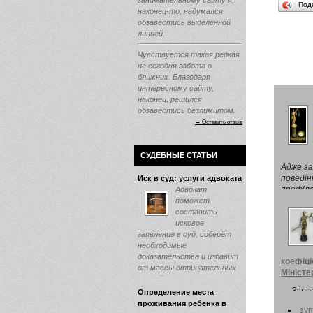
занимательному сайту я,
Под
наконец-то, надумался
обзавестись выделенной
линией.
Чувствуется такая редкая
на сегодня забота о
ближних. Благодаря
интересному сайту,
наконец, решился
обзавестись безлимитом.
→ Оставить отзыв
СУДЕБНЫЕ СТАТЬИ
Адже за
поведін
Иск в суд: услуги адвоката
профіла
Адвокат
наймоло
поможет
составить
исковое
заявление в суд, соберёт
необходимые
доказательства и избавит
коефіці
от массы отрицательных
Міністе
эмоций ...
Заре
Определение места
України
проживания ребенка в
зуп