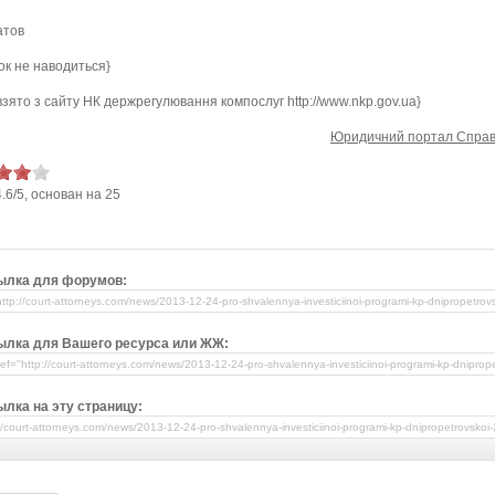
атов
ок не наводиться}
 взято з сайту НК держрегулювання компослуг http://www.nkp.gov.ua}
Юридичний портал Справ
4.6
/
5
, основан на
25
ылка для форумов:
ылка для Вашего ресурса или ЖЖ:
лка на эту страницу: