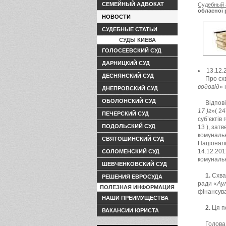
СЕМЕЙНЫЙ АДВОКАТ
Судебный 
обласної 
НОВОСТИ
регулюван
СУДЕБНЫЕ СТАТЬИ
СУДЫ КИЕВА
ГОЛОСЕЕВСКИЙ СУД
ДАРНИЦКИЙ СУД
13.12
ДЕСНЯНСКИЙ СУД
Про сх
водовід
» 
ДНЕПРОВСКИЙ СУД
ОБОЛОНСКИЙ СУД
Відпов
17 )г
»( 2
ПЕЧЕРСКИЙ СУД
суб’єктів
ПОДОЛЬСКИЙ СУД
13 ), зат
комунальн
СВЯТОШИНСКИЙ СУД
Національ
14.12.201
СОЛОМЕНСКИЙ СУД
комуналь
ШЕВЧЕНКОВСКИЙ СУД
1.
Схвал
РЕШЕНИЯ ЕВРОСУДА
ради «
Ау
ПОЛЕЗНАЯ ИНФОРМАЦИЯ
фінансува
НАШИ ПРЕИМУЩЕСТВА
2.
Ця по
ВАКАНСИИ ЮРИСТА
Голова 