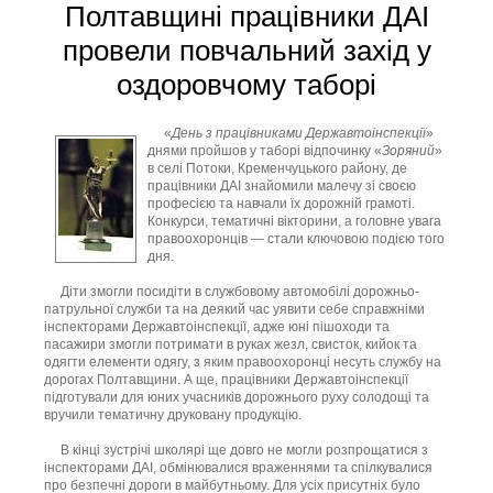
Полтавщині працівники ДАІ
провели повчальний захід у
оздоровчому таборі
«
День з працівниками Державтоінспекції
»
днями пройшов у таборі відпочинку «
Зоряний
»
в селі Потоки, Кременчуцького району, де
працівники ДАІ знайомили малечу зі своєю
професією та навчали їх дорожній грамоті.
Конкурси, тематичні вікторини, а головне увага
правоохоронців — стали ключовою подією того
дня.
Діти змогли посидіти в службовому автомобілі дорожньо-
патрульної служби та на деякий час уявити себе справжніми
інспекторами Державтоінспекції, адже юні пішоходи та
пасажири змогли потримати в руках жезл, свисток, кийок та
одягти елементи одягу, з яким правоохоронці несуть службу на
дорогах Полтавщини. А ще, працівники Державтоінспекції
підготували для юних учасників дорожнього руху солодощі та
вручили тематичну друковану продукцію.
В кінці зустрічі школярі ще довго не могли розпрощатися з
інспекторами ДАІ, обмінювалися враженнями та спілкувалися
про безпечні дороги в майбутньому. Для усіх присутніх було