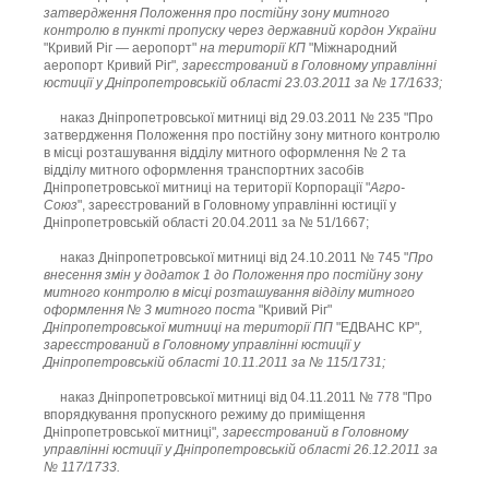
затвердження Положення про постійну зону митного
контролю в пункті пропуску через державний кордон України
"Кривий Ріг — аеропорт"
на території КП
"Міжнародний
аеропорт Кривий Ріг"
, зареєстрований в Головному управлінні
юстиції у Дніпропетровській області 23.03.2011 за № 17/1633;
наказ Дніпропетровської митниці від 29.03.2011 № 235 "Про
затвердження Положення про постійну зону митного контролю
в місці розташування відділу митного оформлення № 2 та
відділу митного оформлення транспортних засобів
Дніпропетровської митниці на території Корпорації "
Агро-
Союз
", зареєстрований в Головному управлінні юстиції у
Дніпропетровській області 20.04.2011 за № 51/1667;
наказ Дніпропетровської митниці від 24.10.2011 № 745 "
Про
внесення змін у додаток 1 до Положення про постійну зону
митного контролю в місці розташування відділу митного
оформлення № 3 митного поста
"Кривий Ріг"
Дніпропетровської митниці на території ПП
"ЕДВАНС КР"
,
зареєстрований в Головному управлінні юстиції у
Дніпропетровській області 10.11.2011 за № 115/1731;
наказ Дніпропетровської митниці від 04.11.2011 № 778 "Про
впорядкування пропускного режиму до приміщення
Дніпропетровської митниці"
, зареєстрований в Головному
управлінні юстиції у Дніпропетровській області 26.12.2011 за
№ 117/1733.