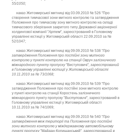
55/1050;
наказ Житомирської митниці від 03.09.2010 № 526 "Про
створення тимчасової зони митного контролю та затвердження
Положення про тимчасову зону митного контролю на складі
тимчасового зберігання закритого типу Державної акціонерної
холдингової компанії "
Артем
", зареєстрований в Головному
управлінні юстиції у Житомирській області 22.09.2010 за №
52/1047;
наказ Житомирської митниці від 09.09.2010 № 538 "
Про
затвердження Положення про постійні зони митного
контролю у пункті контролю на станції Овруч залізничного
міжнародного пункту пропуску
"Виступовичі"
, зареєстрований
в Головному управлінні юстиції у Житомирській області
10.11.2010 за № 73/1068;
наказ Житомирської митниці від 09.09.2010 № 539 "Про
затвердження Положення про постійні зони митного контролю
у пункті контролю на станції Коростень залізничного
міжнародного пункту пропуску "
Виступовичі
", зареєстрований в
Головному управлінні юстиції у Житомирській області
10.11.2010 за № 74/1069;
наказ Житомирської митниці від 09.09.2010 № 540 "
Про
затвердження меж території та Положення про постійні
зони митного контролю у міждержавному автомобільному
пункті пропуску
"Майдан-Копищанський"
, зареєстрований в