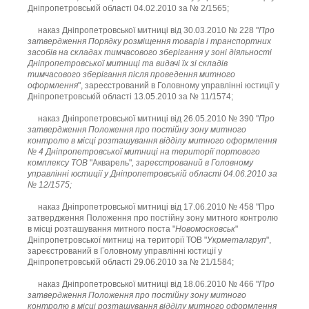
Дніпропетровській області 04.02.2010 за № 2/1565;
наказ Дніпропетровської митниці від 30.03.2010 № 228 "
Про
затвердження Порядку розміщення товарів і транспортних
засобів на складах тимчасового зберігання у зоні діяльності
Дніпропетровської митниці та видачі їх зі складів
тимчасового зберігання після проведення митного
оформлення
", зареєстрований в Головному управлінні юстиції у
Дніпропетровській області 13.05.2010 за № 11/1574;
наказ Дніпропетровської митниці від 26.05.2010 № 390 "
Про
затвердження Положення про постійну зону митного
контролю в місці розташування відділу митного оформлення
№ 4 Дніпропетровської митниці на території портового
комплексу ТОВ
"Акварель"
, зареєстрований в Головному
управлінні юстиції у Дніпропетровській області 04.06.2010 за
№ 12/1575;
наказ Дніпропетровської митниці від 17.06.2010 № 458 "Про
затвердження Положення про постійну зону митного контролю
в місці розташування митного поста "
Новомосковськ
"
Дніпропетровської митниці на території ТОВ "
Укрметалгруп
",
зареєстрований в Головному управлінні юстиції у
Дніпропетровській області 29.06.2010 за № 21/1584;
наказ Дніпропетровської митниці від 18.06.2010 № 466 "
Про
затвердження Положення про постійну зону митного
контролю в місці розташування відділу митного оформлення