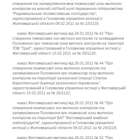
створення та затвердження меж тимчасової зони митного
контролю на власній під'їзній колії державного підприємства
"Радомишльське лісомисливське господарство"
,
зареєстрований в Головному управлінні юстиції у
Житомирській області 08.02.2011 за № 22/1116;
наказ Житомирської митниці від 26.01.2011 № 42 "Про
створення тимчасових зон митного контролю та затвердження
Положення про тимчасові зони митного контролю на території
ТОВ "
Труд
", зареєстрований в Головному управлінні юстиції у
Житомирській області 15.02.2011 за № 26/1120;
наказ Житомирської митниці від 26.01.2011 № 44 "
Про
створення тимчасової зони митного контролю та
затвердження Положення про тимчасову зону митного
контролю на території залізничної станції Степок
Коростенської дирекції залізничних перевезень
",
зареєстрований в Головному управлінні юстиції у Житомирській
області 15.02.2011 за № 28/1122;
наказ Житомирської митниці від 26.01.2011 № 46 "
Про
створення тимчасових зон митного контролю та
затвердження Положення про тимчасові зони митного
контролю на території ВАТ
"Житомирський комбінат
хлібопродуктів"
, зареєстрований в Головному управлінні
юстиції у Житомирській області 09.02.2011 за № 24/1118;
наказ Житомирської митниці від 26.01.2011 № 52 "Про