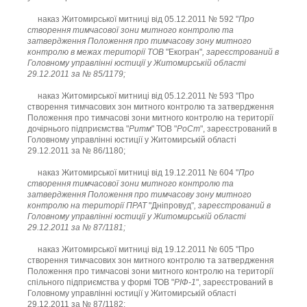
наказ Житомирської митниці від 05.12.2011 № 592 "
Про
створення тимчасової зони митного контролю та
затвердження Положення про тимчасову зону митного
контролю в межах території ТОВ
"Екогран"
, зареєстрований в
Головному управлінні юстиції у Житомирській області
29.12.2011 за № 85/1179;
наказ Житомирської митниці від 05.12.2011 № 593 "Про
створення тимчасових зон митного контролю та затвердження
Положення про тимчасові зони митного контролю на території
дочірнього підприємства "
Ритм
" ТОВ "
РоСт
", зареєстрований в
Головному управлінні юстиції у Житомирській області
29.12.2011 за № 86/1180;
наказ Житомирської митниці від 19.12.2011 № 604 "
Про
створення тимчасової зони митного контролю та
затвердження Положення про тимчасову зону митного
контролю на території ПРАТ
"Дніпровуд"
, зареєстрований в
Головному управлінні юстиції у Житомирській області
29.12.2011 за № 87/1181;
наказ Житомирської митниці від 19.12.2011 № 605 "Про
створення тимчасових зон митного контролю та затвердження
Положення про тимчасові зони митного контролю на території
спільного підприємства у формі ТОВ "
РІФ-1
", зареєстрований в
Головному управлінні юстиції у Житомирській області
29.12.2011 за № 87/1182;