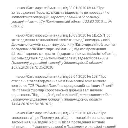
наказ Житомирської митниці від 30.01.2010 № 44 "Про
затвердження Переліку місць та підрозділів по проведенню
комплексних операцій"
, зареєстрований в Головному
управлінні юстиції у Житомирській області 22.02.2010 за №
8/1003;
наказ Житомирської митниці від 10.03.2010 № 111/15 "Про
затвердження технологічної схеми взаємодії посадових осіб
Державної служби карантину рослин у Житомирській області та
посадових осіб Житомирської митниці під час проведення
фітосанітарного контролю підкарантинних матеріалів і об'єктів,
що знаходяться під митним контролем"
, зареєстрований в
Головному управлінні юстиції у Житомирській області
16.03.2010 за № 15/1010;
наказ Житомирської митниці від 02.04.2010 № 168 "Про
створення та затвердження меж тимчасової зони митного
контролю ТОВ "
Наліса Плюс
" на орендованій залізничній колії
№ 7 станції Ушомир Коростенської дирекції залізничних
перевезень Південно-Західної залізниці"
, зареєстрований в
Головному управлінні юстиції у Житомирській області
14.04.2010 за № 16/1011;
наказ Житомирської митниці від 20.05.2010 № 247 "Про
внесення змін до Порядку розміщення товарів і транспортних
засобів на СТЗ, видачі їх з СТЗ після проведення митного
оформлення"
, зареєстрований в Головному управлінні юстиції