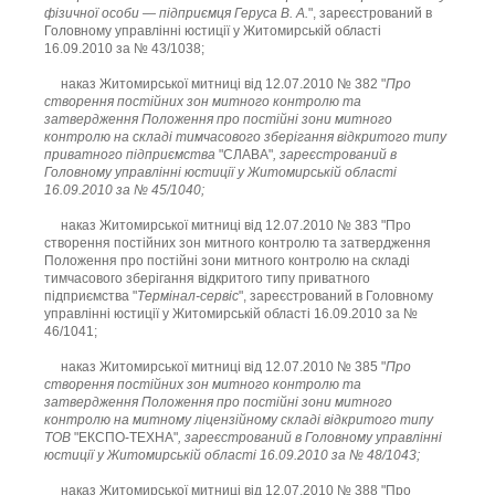
фізичної особи — підприємця Геруса В. А.
", зареєстрований в
Головному управлінні юстиції у Житомирській області
16.09.2010 за № 43/1038;
наказ Житомирської митниці від 12.07.2010 № 382 "
Про
створення постійних зон митного контролю та
затвердження Положення про постійні зони митного
контролю на складі тимчасового зберігання відкритого типу
приватного підприємства
"СЛАВА"
, зареєстрований в
Головному управлінні юстиції у Житомирській області
16.09.2010 за № 45/1040;
наказ Житомирської митниці від 12.07.2010 № 383 "Про
створення постійних зон митного контролю та затвердження
Положення про постійні зони митного контролю на складі
тимчасового зберігання відкритого типу приватного
підприємства "
Термінал-сервіс
", зареєстрований в Головному
управлінні юстиції у Житомирській області 16.09.2010 за №
46/1041;
наказ Житомирської митниці від 12.07.2010 № 385 "
Про
створення постійних зон митного контролю та
затвердження Положення про постійні зони митного
контролю на митному ліцензійному складі відкритого типу
ТОВ
"ЕКСПО-ТЕХНА"
, зареєстрований в Головному управлінні
юстиції у Житомирській області 16.09.2010 за № 48/1043;
наказ Житомирської митниці від 12.07.2010 № 388 "Про