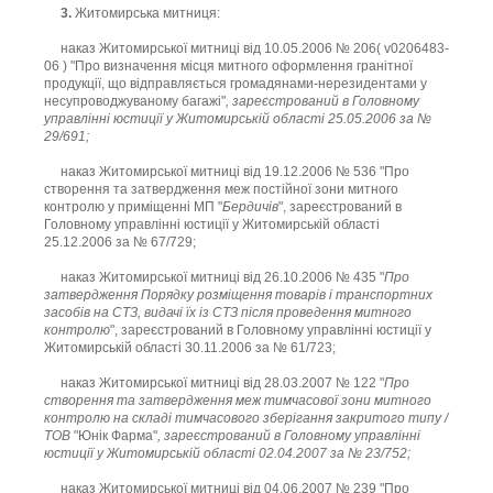
3.
Житомирська митниця:
наказ Житомирської митниці від 10.05.2006 № 206( v0206483-
06 ) "Про визначення місця митного оформлення гранітної
продукції, що відправляється громадянами-нерезидентами у
несупроводжуваному багажі"
, зареєстрований в Головному
управлінні юстиції у Житомирській області 25.05.2006 за №
29/691;
наказ Житомирської митниці від 19.12.2006 № 536 "Про
створення та затвердження меж постійної зони митного
контролю у приміщенні МП "
Бердичів
", зареєстрований в
Головному управлінні юстиції у Житомирській області
25.12.2006 за № 67/729;
наказ Житомирської митниці від 26.10.2006 № 435 "
Про
затвердження Порядку розміщення товарів і транспортних
засобів на СТЗ, видачі їх із СТЗ після проведення митного
контролю
", зареєстрований в Головному управлінні юстиції у
Житомирській області 30.11.2006 за № 61/723;
наказ Житомирської митниці від 28.03.2007 № 122 "
Про
створення та затвердження меж тимчасової зони митного
контролю на складі тимчасового зберігання закритого типу /
ТОВ
"Юнік Фарма"
, зареєстрований в Головному управлінні
юстиції у Житомирській області 02.04.2007 за № 23/752;
наказ Житомирської митниці від 04.06.2007 № 239 "Про