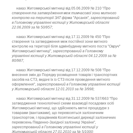
наказ Житомирської митниці від 05.06.2009 № 210 "
Про
створення та затвердження меж тимчасової зони митного
контролю на території ЗАТ фірма
"Арсанія"
, зареєстрований
в Головному управлінні юстиції у Житомирській області
22.06.2009 за № 50/957;
наказ Житомирської митниці від 17.11.2009 № 450 "Про
створення та затвердження меж постійної зони митного
контролю на території біля адмінбудинку митного поста "
Овруч
"
Житомирської митниці"
, зареєстрований в Головному
управлінні юстиції у Житомирській області 04.12.2009 за №
80/987;
наказ Житомирської митниці від 17.12.2009 № 508 "Про
внесення змін до Порядку розміщення товарів і транспортних
засобів на СТЗ, видачі їх із СТЗ після проведення митного
оформлення"
, зареєстрований в Головному управлінні юстиції
у Житомирській області 12.01.2010 за № 3/998;
наказ Житомирської митниці від 31.12.2009 № 537/663 "Про
затвердження технологічної схеми взаємодії посадових осіб
Житомирської митниці, що здійснюють митні процедури з
товарами (вантажами), що перевозяться залізничним
транспортом, і працівників Козятинської дирекції залізничних
перевезень Південно-Західної залізниці України"
,
зареєстрований в Головному управлінні юстиції у
Житомирській області 27.01.2010 за № 5/1000;