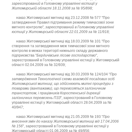
зареєстрований в Головному управлінні юстиції у
Житомирській області 18.11.2008 за № 95/898;
наказ Житомирської митниці від 23.12.2008 № 577 "Про
затвердження Правил підтримання режиму тимчасової зони
митного контролю"
, зареєстрований в Головному управлінні
юстиції у Житомирській області 22.01.2009 за № 11/918;
наказ Житомирської митниці від 18.03.2009 № 101 "Про
створення та затвердження меж тимчасової зони митного
контролю в межах території нижнього складу державного
підприємства "
Бердичівське лісове господарство
",
зареєстрований в Головному управлінні юстиції у Житомирській
області 02.04.2009 за № 32/939;
наказ Житомирської митниці від 30.03.2009 № 124/104 "
Про
затвердження Технологічної схеми взаємодії посадових осіб
Житомирської митниці, що здійснюють митні процедури з
товарами (вантажами), що перевозяться залізничним
транспортом, і працівників Коростенської дирекції
залізничних перевезень ПЗЗ
", зареєстрований в Головному
управлінні юстиції у Житомирській області 28.04.2009 за №
40/947;
наказ Житомирської митниці від 21.05.2009 № 193 "
Про
внесення змін до наказу Житомирської митниці від 17.04.2006
№ 156
", зареєстрований в Головному управлінні юстиції у
Житомирській області 01.06.2009 за № 49/956;