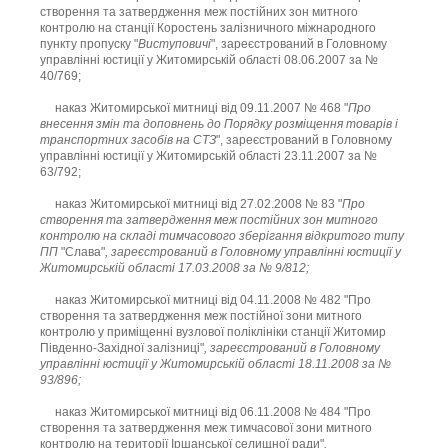
створення та затвердження меж постійних зон митного
контролю на станції Коростень залізничного міжнародного
пункту пропуску "
Виступовичі
", зареєстрований в Головному
управлінні юстиції у Житомирській області 08.06.2007 за №
40/769;
наказ Житомирської митниці від 09.11.2007 № 468 "
Про
внесення змін та доповнень до Порядку розміщення товарів і
транспортних засобів на СТЗ
", зареєстрований в Головному
управлінні юстиції у Житомирській області 23.11.2007 за №
63/792;
наказ Житомирської митниці від 27.02.2008 № 83 "
Про
створення та затвердження меж постійних зон митного
контролю на складі тимчасового зберігання відкритого типу
ПП
"Слава"
, зареєстрований в Головному управлінні юстиції у
Житомирській області 17.03.2008 за № 9/812;
наказ Житомирської митниці від 04.11.2008 № 482 "Про
створення та затвердження меж постійної зони митного
контролю у приміщенні вузлової поліклініки станції Житомир
Південно-Західної залізниці"
, зареєстрований в Головному
управлінні юстиції у Житомирській області 18.11.2008 за №
93/896;
наказ Житомирської митниці від 06.11.2008 № 484 "Про
створення та затвердження меж тимчасової зони митного
контролю на території Іршанської селищної ради"
,