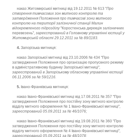
наказ Житомирської митниці від 19.12.2011 № 613 "
Про
створення тимчасових зон митного контролю та
затвердження Положення про тимчасові зони митного
контролю на території залізничної станції Малин
відокремленого підрозділу
"Коростенська дирекція залізничних
перевезень"
, зареєстрований в Головному управлінні юстиції у
Житомирській області 29.12.2011 за № 89/1183.
4.
Запорізька митниця:
наказ Запорізької митниці від 23.10.2006 № 434 "Про
затвердження Положення про організацію пропускного режиму
в адміністративному будинку Запорізької митниці"
,
зареєстрований в Запорізькому обласному управлінні юстиції
06.11.2006 за № 59/1216.
5.
Івано-Франківська митниця:
наказ Івано-Франківської митниці від 17.08.2011 № 357 "Про
затвердження Положення про постійну зону митного контролю
відділу митного оформлення № 1 Івано-Франківської митниці"
,
зареєстрований 05.09.2011 за № 46/1076;
наказ Івано-Франківської митниці від 19.08.2011 № 360 "Про
затвердження Положення про постійну зону митного контролю
відділу митного оформлення № 4 Івано-Франківської митниці"
,
зареєстрований 05.09.2011 за № 48/1078;