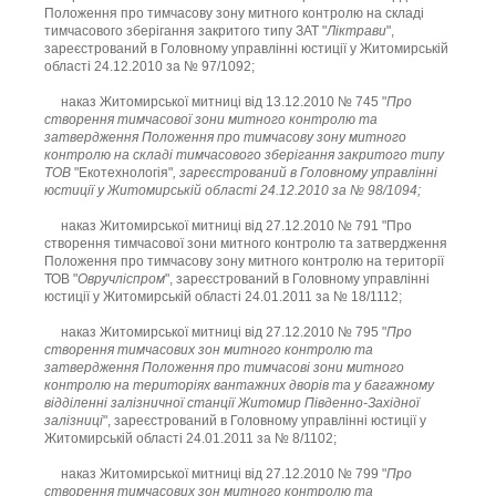
Положення про тимчасову зону митного контролю на складі
тимчасового зберігання закритого типу ЗАТ "
Ліктрави
",
зареєстрований в Головному управлінні юстиції у Житомирській
області 24.12.2010 за № 97/1092;
наказ Житомирської митниці від 13.12.2010 № 745 "
Про
створення тимчасової зони митного контролю та
затвердження Положення про тимчасову зону митного
контролю на складі тимчасового зберігання закритого типу
ТОВ
"Екотехнологія"
, зареєстрований в Головному управлінні
юстиції у Житомирській області 24.12.2010 за № 98/1094;
наказ Житомирської митниці від 27.12.2010 № 791 "Про
створення тимчасової зони митного контролю та затвердження
Положення про тимчасову зону митного контролю на території
ТОВ "
Овручліспром
", зареєстрований в Головному управлінні
юстиції у Житомирській області 24.01.2011 за № 18/1112;
наказ Житомирської митниці від 27.12.2010 № 795 "
Про
створення тимчасових зон митного контролю та
затвердження Положення про тимчасові зони митного
контролю на територіях вантажних дворів та у багажному
відділенні залізничної станції Житомир Південно-Західної
залізниці
", зареєстрований в Головному управлінні юстиції у
Житомирській області 24.01.2011 за № 8/1102;
наказ Житомирської митниці від 27.12.2010 № 799 "
Про
створення тимчасових зон митного контролю та