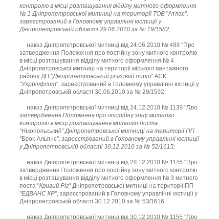
контролю в місці розташування відділу митного оформлення
№ 1 Дніпропетровської митниці на території ТОВ
"Атлас"
,
зареєстрований в Головному управлінні юстиції у
Дніпропетровській області 29.06.2010 за № 19/1582;
наказ Дніпропетровської митниці від 24.06.2010 № 488 "Про
затвердження Положення про постійну зону митного контролю
в місці розташування відділу митного оформлення № 4
Дніпропетровської митниці на території міського вантажного
району ДП "
Дніпропетровський річковий порт
" АСК
"
Укррічфлот
", зареєстрований в Головному управлінні юстиції у
Дніпропетровській області 30.06.2010 за № 29/1592;
наказ Дніпропетровської митниці від 24.12.2010 № 1139 "
Про
затвердження Положення про постійну зону митного
контролю в місці розташування митного поста
"Нікопольський"
Дніпропетровської митниці на території ПП
"Брок-Альянс"
, зареєстрований в Головному управлінні юстиції
у Дніпропетровській області 30.12.2010 за № 52/1615;
наказ Дніпропетровської митниці від 28.12.2010 № 1145 "Про
затвердження Положення про постійну зону митного контролю
в місці розташування відділу митного оформлення № 3 митного
поста "
Кривий Ріг
" Дніпропетровської митниці на території ПП
"
ЕДВАНС КР
", зареєстрований в Головному управлінні юстиції у
Дніпропетровській області 30.12.2010 за № 53/1616;
наказ Дніпропетровської митниці від 30.12.2010 № 1155 "
Про