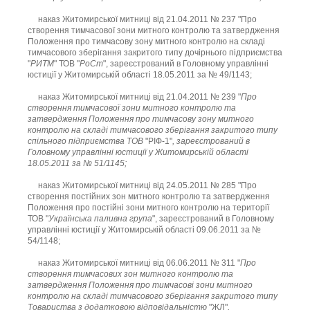
наказ Житомирської митниці від 21.04.2011 № 237 "Про
створення тимчасової зони митного контролю та затвердження
Положення про тимчасову зону митного контролю на складі
тимчасового зберігання закритого типу дочірнього підприємства
"
РИТМ
" ТОВ "
РоСт
", зареєстрований в Головному управлінні
юстиції у Житомирській області 18.05.2011 за № 49/1143;
наказ Житомирської митниці від 21.04.2011 № 239 "
Про
створення тимчасової зони митного контролю та
затвердження Положення про тимчасову зону митного
контролю на складі тимчасового зберігання закритого типу
спільного підприємства ТОВ
"РІФ-1"
, зареєстрований в
Головному управлінні юстиції у Житомирській області
18.05.2011 за № 51/1145;
наказ Житомирської митниці від 24.05.2011 № 285 "Про
створення постійних зон митного контролю та затвердження
Положення про постійні зони митного контролю на території
ТОВ "
Українська паливна група
", зареєстрований в Головному
управлінні юстиції у Житомирській області 09.06.2011 за №
54/1148;
наказ Житомирської митниці від 06.06.2011 № 311 "
Про
створення тимчасових зон митного контролю та
затвердження Положення про тимчасові зони митного
контролю на складі тимчасового зберігання закритого типу
Товариства з додатковою відповідальністю
"ЖЛ"
,