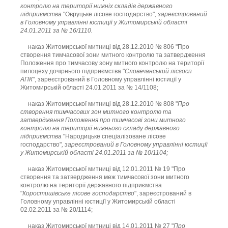
контролю на території нижніх складів державного
підприємства
"Овруцьке лісове господарство"
, зареєстрований
в Головному управлінні юстиції у Житомирській області
24.01.2011 за № 16/1110.
наказ Житомирської митниці від 28.12.2010 № 806 "Про
створення тимчасової зони митного контролю та затвердження
Положення про тимчасову зону митного контролю на території
пилоцеху дочірнього підприємства "
Словечанський лісгосп
АПК
", зареєстрований в Головному управлінні юстиції у
Житомирській області 24.01.2011 за № 14/1108;
наказ Житомирської митниці від 28.12.2010 № 808 "
Про
створення тимчасових зон митного контролю та
затвердження Положення про тимчасові зони митного
контролю на території нижнього складу державного
підприємства
"Народицьке спеціалізоване лісове
господарство"
, зареєстрований в Головному управлінні юстиції
у Житомирській області 24.01.2011 за № 10/1104;
наказ Житомирської митниці від 12.01.2011 № 19 "Про
створення та затвердження меж тимчасової зони митного
контролю на території державного підприємства
"
Коростишівське лісове господарство
", зареєстрований в
Головному управлінні юстиції у Житомирській області
02.02.2011 за № 20/1114;
наказ Житомирської митниці від 14.01.2011 № 27 "
Про