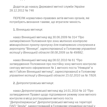
Додаток до наказу Державної митної служби України
28.12.2012 № 746
ПЕРЕЛІК нормативно-правових актів митних органів, які
потребують визнання такими, що втратили чинність
1.
Вінницька митниця:
наказ Вінницької митниці від 30.06.2009 № 314 "
Про
затвердження Положення про зони митного контролю
міжнародного пункту пропуску для повітряного сполучення в
аеропорту
"Вінниця"
, зареєстрований в Головному управлінні
юстиції у Вінницькій області 08.08.2009 за № 49/882;
наказ Вінницької митниці від 08.02.2010 № 61 "Про
затвердження Положення про постійну зону митного контролю
сектору митного оформлення № 1 митного поста "
Немирів
" в
місті Гайсин Вінницької митниці"
, зареєстрований в Головному
управлінні юстиції у Вінницькій області 15.02.2010 за № 7/926.
2.
Дніпропетровська митниця:
наказ Дніпропетровської митниці від 14.01.2010 № 10 "Про
затвердження Правил щодо підтримання режиму зони митного
контролю в місці розташування митного поста
"
Дніпродзержинськ
" Дніпропетровської митниці на території
ПАП "
Згода
", зареєстрований в Головному управлінні юстиції у