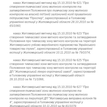
наказ Житомирської митниці від 15.10.2010 № 621 "
Про
створення тимчасової зони митного контролю та
затвердження Положення про тимчасову зону митного
контролю на власній під'їзній залізничній колії приватного
підприємства
"Проспер"
, зареєстрований в Головному
управлінні юстиції у Житомирській області 28.10.2010 за №
65/1060;
наказ Житомирської митниці від 15.10.2010 № 623 "Про
створення тимчасової зони митного контролю та затвердження
Положення про тимчасову зону митного контролю на території
Житомирського учбово-виробничого підприємства Українського
товариства глухих"
, зареєстрований в Головному управлінні
юстиції у Житомирській області 10.11.2010 за № 79/1074;
наказ Житомирської митниці від 15.10.2010 № 625 "Про
створення тимчасової зони митного контролю та затвердження
Положення про тимчасову зону митного контролю на території
ДП "
Житомирський лікеро-горілчаний завод
", зареєстрований
в Головному управлінні юстиції у Житомирській області
28.10.2010 за № 71/1066;
наказ Житомирської митниці від 15.10.2010 № 627 "
Про
створення тимчасової зони митного контролю та
затвердження Положення про тимчасову зону митного
контролю на території ДП
"Житомирська виправна колонія №
4"
, зареєстрований в Головному управлінні юстиції у
Житомирській області 10.11.2010 за № 81/1076;