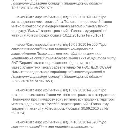
Головному управлінні юстиції у Житомирській області
10.11.2010 за № 75/1070;
наказ Житомирської митниці від 09.09.2010 № 541 "Про
затвердження меж території та Положення про постійні зони
митного контролю у міждержавному автомобільному пункті
пропуску "
Вільча
", зареєстрований в Головному управлінні
юстиції у Житомирській області 10.11.2010 за № 76/1071;
наказ Житомирської митниці від 16.09.2010 № 550 "
Про
створення постійних зон митного контролю та
затвердження Положення про постійні зони митного
контролю на складі тимчасового зберігання відкритого типу
ВАТ
"Бердичівське спеціалізоване підприємство по
матеріально-технічному забезпеченню "
АГРОСПЕЦПОСТАЧ
"
сільськогосподарського виробництва"
, зареєстрований в
Головному управлінні юстиції у Житомирській області
30.09.2010 за № 58/1053;
наказ Житомирської митниці від 16.09.2010 № 551 "Про
створення тимчасової зони митного контролю та затвердження
Положення про тимчасову зону митного контролю на території
малого підприємства "
Азалія
", зареєстрований в Головному
управлінні юстиції у Житомирській області 30.09.2010 за №
59/1054;
наказ Житомирської митниці від 04.10.2010 № 593 "
Про
створення постійних зон митного контролю та