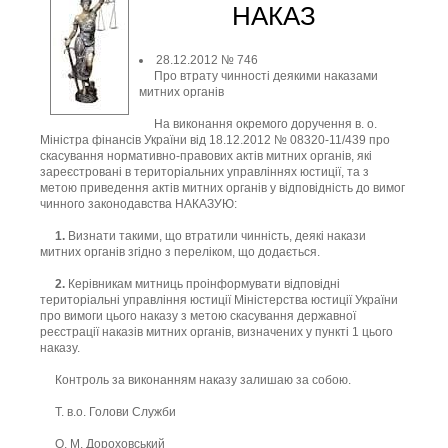
НАКАЗ
28.12.2012 № 746
Про втрату чинності деякими наказами
митних органів
На виконання окремого доручення в. о.
Міністра фінансів України від 18.12.2012 № 08320-11/439 про
скасування нормативно-правових актів митних органів, які
зареєстровані в територіальних управліннях юстиції, та з
метою приведення актів митних органів у відповідність до вимог
чинного законодавства НАКАЗУЮ:
1.
Визнати такими, що втратили чинність, деякі накази
митних органів згідно з переліком, що додається.
2.
Керівникам митниць проінформувати відповідні
територіальні управління юстиції Міністерства юстиції України
про вимоги цього наказу з метою скасування державної
реєстрації наказів митних органів, визначених у пункті 1 цього
наказу.
Контроль за виконанням наказу залишаю за собою.
Т. в.о. Голови Служби
О. М. Дороховський