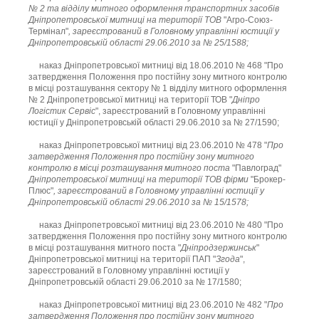
№ 2 та відділу митного оформлення транспортних засобів
Дніпропетровської митниці на території ТОВ
"Агро-Союз-
Термінал"
, зареєстрований в Головному управлінні юстиції у
Дніпропетровській області 29.06.2010 за № 25/1588;
наказ Дніпропетровської митниці від 18.06.2010 № 468 "Про
затвердження Положення про постійну зону митного контролю
в місці розташування сектору № 1 відділу митного оформлення
№ 2 Дніпропетровської митниці на території ТОВ "
Дніпро
Логістик Сервіс
", зареєстрований в Головному управлінні
юстиції у Дніпропетровській області 29.06.2010 за № 27/1590;
наказ Дніпропетровської митниці від 23.06.2010 № 478 "
Про
затвердження Положення про постійну зону митного
контролю в місці розташування митного поста
"Павлоград"
Дніпропетровської митниці на території ТОВ фірми
"Брокер-
Плюс"
, зареєстрований в Головному управлінні юстиції у
Дніпропетровській області 29.06.2010 за № 15/1578;
наказ Дніпропетровської митниці від 23.06.2010 № 480 "Про
затвердження Положення про постійну зону митного контролю
в місці розташування митного поста "
Дніпродзержинськ
"
Дніпропетровської митниці на території ПАП "
Згода
",
зареєстрований в Головному управлінні юстиції у
Дніпропетровській області 29.06.2010 за № 17/1580;
наказ Дніпропетровської митниці від 23.06.2010 № 482 "
Про
затвердження Положення про постійну зону митного