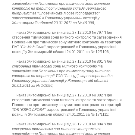
затвердження Положення про тимчасові зони митного
контролю на території нижнього складу державного
підприємства
"Словечанське лісове господарство"
,
зареєстрований в Головному управлінні юстиції у
Житомирській області 20.01.2011 за № 4/1098;
наказ Житомирської митниці від 27.12.2010 № 797 "Про
створення тимчасової зони митного контролю та затвердження
Положення про тимчасову зону митного контролю на території
ПАТ "
Біо Мед Скло
", зареєстрований в Головному управлінні
юстиції у Житомирській області 24.01.2011 за № 12/1106;
наказ Житомирської митниці від 27.12.2010 № 801 "
Про
створення тимчасової зони митного контролю та
затвердження Положення про тимчасову зону митного
контролю на території ТОВ
"Санвуд"
, зареєстрований в
Головному управлінні юстиції у Житомирській області
20.01.2011 за № 1/1096;
наказ Житомирської митниці від 27.12.2010 № 802 "Про
створення тимчасової зони митного контролю та затвердження
Положення про тимчасову зону митного контролю на території
ТОВ "
ЄВРО ДРОВА
", зареєстрований в Головному управлінні
юстиції у Житомирській області 24.01.2011 за № 17/1111;
наказ Житомирської митниці від 28.12.2010 № 804 "
Про
створення тимчасових зон митного контролю та
затвердження Положення про тимчасові зони митного