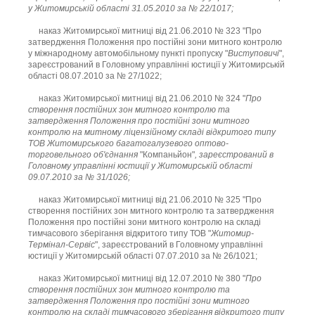
у Житомирській області 31.05.2010 за № 22/1017;
наказ Житомирської митниці від 21.06.2010 № 323 "Про
затвердження Положення про постійні зони митного контролю
у міжнародному автомобільному пункті пропуску "
Виступовичі
",
зареєстрований в Головному управлінні юстиції у Житомирській
області 08.07.2010 за № 27/1022;
наказ Житомирської митниці від 21.06.2010 № 324 "
Про
створення постійних зон митного контролю та
затвердження Положення про постійні зони митного
контролю на митному ліцензійному складі відкритого типу
ТОВ Житомирського багатогалузевого оптово-
торговельного об'єднання
"Компаньйон"
, зареєстрований в
Головному управлінні юстиції у Житомирській області
09.07.2010 за № 31/1026;
наказ Житомирської митниці від 21.06.2010 № 325 "Про
створення постійних зон митного контролю та затвердження
Положення про постійні зони митного контролю на складі
тимчасового зберігання відкритого типу ТОВ "
Житомир-
Термінал-Сервіс
", зареєстрований в Головному управлінні
юстиції у Житомирській області 07.07.2010 за № 26/1021;
наказ Житомирської митниці від 12.07.2010 № 380 "
Про
створення постійних зон митного контролю та
затвердження Положення про постійні зони митного
контролю на складі тимчасового зберігання відкритого типу