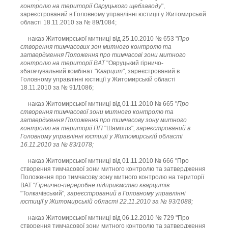
контролю на території Овруцького щебзаводу
",
зареєстрований в Головному управлінні юстиції у Житомирській
області 18.11.2010 за № 89/1084;
наказ Житомирської митниці від 25.10.2010 № 653 "
Про
створення тимчасових зон митного контролю та
затвердження Положення про тимчасові зони митного
контролю на території ВАТ
"Овруцький гірничо-
збагачувальний комбінат "
Кварцит
", зареєстрований в
Головному управлінні юстиції у Житомирській області
18.11.2010 за № 91/1086;
наказ Житомирської митниці від 01.11.2010 № 665 "
Про
створення тимчасової зони митного контролю та
затвердження Положення про тимчасову зону митного
контролю на території ПП
"Шампілз"
, зареєстрований в
Головному управлінні юстиції у Житомирській області
16.11.2010 за № 83/1078;
наказ Житомирської митниці від 01.11.2010 № 666 "Про
створення тимчасової зони митного контролю та затвердження
Положення про тимчасову зону митного контролю на території
ВАТ "
Гірнично-переробне підприємство кварцитів
"Толкачівський"
, зареєстрований в Головному управлінні
юстиції у Житомирській області 22.11.2010 за № 93/1088;
наказ Житомирської митниці від 06.12.2010 № 729 "Про
створення тимчасової зони митного контролю та затвердження