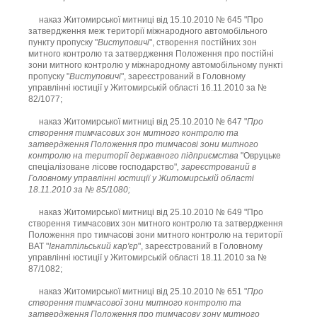
наказ Житомирської митниці від 15.10.2010 № 645 "Про
затвердження меж території міжнародного автомобільного
пункту пропуску "
Виступовичі
", створення постійних зон
митного контролю та затвердження Положення про постійні
зони митного контролю у міжнародному автомобільному пункті
пропуску "
Виступовичі
", зареєстрований в Головному
управлінні юстиції у Житомирській області 16.11.2010 за №
82/1077;
наказ Житомирської митниці від 25.10.2010 № 647 "
Про
створення тимчасових зон митного контролю та
затвердження Положення про тимчасові зони митного
контролю на території державного підприємства
"Овруцьке
спеціалізоване лісове господарство"
, зареєстрований в
Головному управлінні юстиції у Житомирській області
18.11.2010 за № 85/1080;
наказ Житомирської митниці від 25.10.2010 № 649 "Про
створення тимчасових зон митного контролю та затвердження
Положення про тимчасові зони митного контролю на території
ВАТ "
Ігнатпільський кар'єр
", зареєстрований в Головному
управлінні юстиції у Житомирській області 18.11.2010 за №
87/1082;
наказ Житомирської митниці від 25.10.2010 № 651 "
Про
створення тимчасової зони митного контролю та
затвердження Положення про тимчасову зону митного