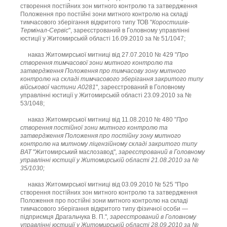
створення постійних зон митного контролю та затвердження
Положення про постійні зони митного контролю на складі
тимчасового зберігання відкритого типу ТОВ "
Коростишів-
Термінал-Сервіс
", зареєстрований в Головному управлінні
юстиції у Житомирській області 16.09.2010 за № 51/1047;
наказ Житомирської митниці від 27.07.2010 № 429 "
Про
створення тимчасової зони митного контролю та
затвердження Положення про тимчасову зону митного
контролю на складі тимчасового зберігання закритого типу
військової частини А0281
", зареєстрований в Головному
управлінні юстиції у Житомирській області 23.09.2010 за №
53/1048;
наказ Житомирської митниці від 11.08.2010 № 480 "
Про
створення постійної зони митного контролю та
затвердження Положення про постійну зону митного
контролю на митному ліцензійному складі закритого типу
ВАТ
"Житомирський маслозавод"
, зареєстрований в Головному
управлінні юстиції у Житомирській області 21.08.2010 за №
35/1030;
наказ Житомирської митниці від 03.09.2010 № 525 "Про
створення постійних зон митного контролю та затвердження
Положення про постійні зони митного контролю на складі
тимчасового зберігання відкритого типу фізичної особи —
підприємця Драгальчука В. П."
, зареєстрований в Головному
управлінні юстиції у Житомирській області 28.09.2010 за №