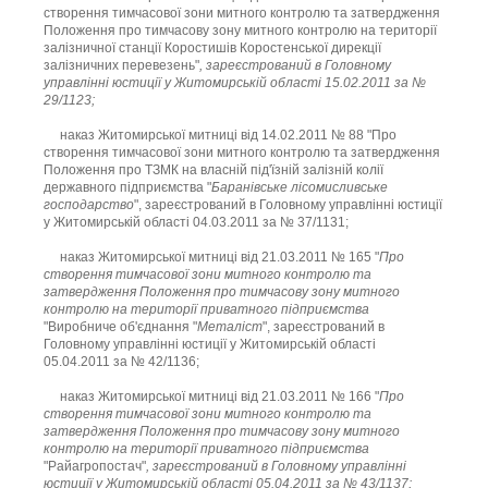
створення тимчасової зони митного контролю та затвердження
Положення про тимчасову зону митного контролю на території
залізничної станції Коростишів Коростенської дирекції
залізничних перевезень"
, зареєстрований в Головному
управлінні юстиції у Житомирській області 15.02.2011 за №
29/1123;
наказ Житомирської митниці від 14.02.2011 № 88 "Про
створення тимчасової зони митного контролю та затвердження
Положення про ТЗМК на власній під'їзній залізній колії
державного підприємства "
Баранівське лісомисливське
господарство
", зареєстрований в Головному управлінні юстиції
у Житомирській області 04.03.2011 за № 37/1131;
наказ Житомирської митниці від 21.03.2011 № 165 "
Про
створення тимчасової зони митного контролю та
затвердження Положення про тимчасову зону митного
контролю на території приватного підприємства
"Виробниче об'єднання "
Металіст
", зареєстрований в
Головному управлінні юстиції у Житомирській області
05.04.2011 за № 42/1136;
наказ Житомирської митниці від 21.03.2011 № 166 "
Про
створення тимчасової зони митного контролю та
затвердження Положення про тимчасову зону митного
контролю на території приватного підприємства
"Райагропостач"
, зареєстрований в Головному управлінні
юстиції у Житомирській області 05.04.2011 за № 43/1137;