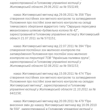
зареєстрований в Головному управлінні юстиції у
Житомирській області 29.06.2011 за № 55/1149;
наказ Житомирської митниці від 29.06.2011 № 358 "Про
створення постійних зон митного контролю та затвердження
Положення про постійні зони митного контролю на складі
тимчасового зберігання відкритого типу "
Овруцька пересувна
механізована шляхово-будівельна колона № 42
",
зареєстрований в Головному управлінні юстиції у Житомирській
області 21.07.2011 за № 57/1151;
наказ Житомирської митниці від 22.07.2011 № 394 "
Про
створення постійних зон митного контролю та
затвердження Положення про постійні зони митного
контролю на території ТОВ
"Українська паливна група"
,
зареєстрований в Головному управлінні юстиції у
Житомирській області 02.08.2011 за № 59/1153;
наказ Житомирської митниці від 15.09.2011 № 474 "Про
створення постійних зон митного контролю та затвердження
Положення про постійні зони митного контролю на складах
Житомирської митниці"
, зареєстрований в Головному
управлінні юстиції у Житомирській області 11.10.2011 за №
64/1158;
наказ Житомирської митниці від 20.09.2011 № 479 "Про
внесення змін до наказу Житомирської митниці від 16.09.2010
№ 550"
, зареєстрований в Головному управлінні юстиції у