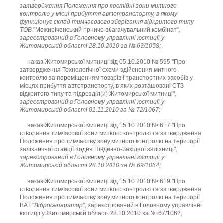
затвердження Положення про постійні зони митного
контролю у місці прибуття автотранспорту, в якому
функціонує склад тимчасового зберігання відкритого типу
ТОВ
"Межиріченський гірничо-збагачувальний комбінат"
,
зареєстрований в Головному управлінні юстиції у
Житомирській області 28.10.2010 за № 63/1058;
наказ Житомирської митниці від 05.10.2010 № 595 "Про
затвердження Технологічної схеми здійснення митного
контролю за переміщенням товарів і транспортних засобів у
місцях прибуття автотранспорту, в яких розташовані СТЗ
відкритого типу та підрозділ(и) Житомирської митниці"
,
зареєстрований в Головному управлінні юстиції у
Житомирській області 01.11.2010 за № 72/1067;
наказ Житомирської митниці від 15.10.2010 № 617 "Про
створення тимчасової зони митного контролю та затвердження
Положення про тимчасову зону митного контролю на території
залізничної станції Кодня Південно-Західної залізниці"
,
зареєстрований в Головному управлінні юстиції у
Житомирській області 28.10.2010 за № 69/1064;
наказ Житомирської митниці від 15.10.2010 № 619 "Про
створення тимчасової зони митного контролю та затвердження
Положення про тимчасову зону митного контролю на території
ВАТ "
Вібросепаратор
", зареєстрований в Головному управлінні
юстиції у Житомирській області 28.10.2010 за № 67/1062;