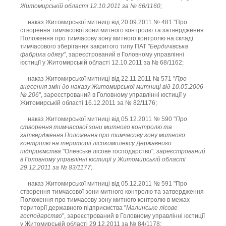
Житомирській області 12.10.2011 за № 66/1160;
наказ Житомирської митниці від 20.09.2011 № 481 "Про
створення тимчасової зони митного контролю та затвердження
Положення про тимчасову зону митного контролю на складі
тимчасового зберігання закритого типу ПАТ "
Бердичівська
фабрика одягу
", зареєстрований в Головному управлінні
юстиції у Житомирській області 12.10.2011 за № 68/1162;
наказ Житомирської митниці від 22.11.2011 № 571 "
Про
внесення змін до наказу Житомирської митниці від 10.05.2006
№ 206
", зареєстрований в Головному управлінні юстиції у
Житомирській області 16.12.2011 за № 82/1176;
наказ Житомирської митниці від 05.12.2011 № 590 "
Про
створення тимчасової зони митного контролю та
затвердження Положення про тимчасову зону митного
контролю на території лісокомплексу Державного
підприємства
"Олевське лісове господарство"
, зареєстрований
в Головному управлінні юстиції у Житомирській області
29.12.2011 за № 83/1177;
наказ Житомирської митниці від 05.12.2011 № 591 "Про
створення тимчасової зони митного контролю та затвердження
Положення про тимчасову зону митного контролю в межах
території державного підприємства "
Малинське лісове
господарство
", зареєстрований в Головному управлінні юстиції
у Житомирській області 29.12.2011 за № 84/1178;